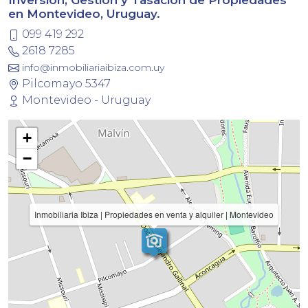
Inversión, Gestión y Tasación de Propiedades
en Montevideo, Uruguay.
099 419 292
2618 7285
info@inmobiliariaibiza.com.uy
Pilcomayo 5347
Montevideo - Uruguay
+
−
Inmobiliaria Ibiza | Propiedades en venta y alquiler | Montevideo