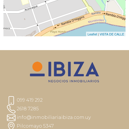
Leaflet
|
VISTA DE CALLE
099 419 292
2618 7285
info@inmobiliariaibiza.com.uy
Pilcomayo 5347